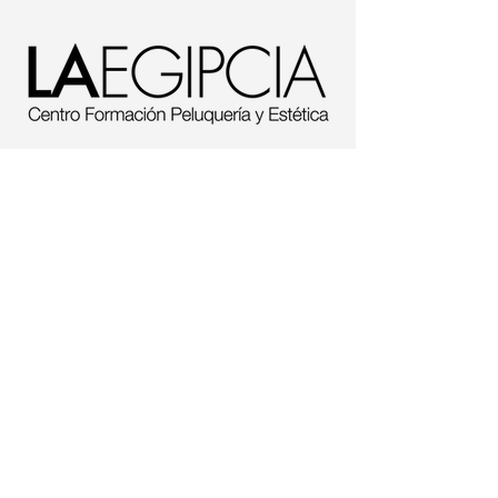
968 441 926
662 643 526
lorca@laegipcia.com
Carretera nacional 340 s/n
Comercial Santa Bárbara Huercal
Overa
Carretera de Granada 71 (La Viña)
Lorca Murcia